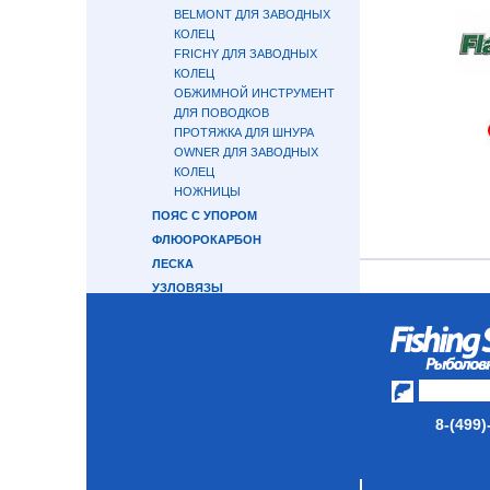
BELMONT ДЛЯ ЗАВОДНЫХ
КОЛЕЦ
FRICHY ДЛЯ ЗАВОДНЫХ
КОЛЕЦ
ОБЖИМНОЙ ИНСТРУМЕНТ
ДЛЯ ПОВОДКОВ
ПРОТЯЖКА ДЛЯ ШНУРА
OWNER ДЛЯ ЗАВОДНЫХ
КОЛЕЦ
НОЖНИЦЫ
ПОЯС С УПОРОМ
ФЛЮОРОКАРБОН
ЛЕСКА
УЗЛОВЯЗЫ
ПОВОДОК РЫБОЛОВНЫЙ 7Х7
ПОВОДОК С КРЮЧКОМ
МАТЕРИАЛЫ ДЛЯ ASSIST LINE
СУМКИ/ГЕРМОРЮКЗАКИ/
ГЕРМОМЕШКИ
8-(499)
ОДЕЖДА ДЛЯ ТРОПИКОВ
КЕПКИ/БАНДАНЫ/МАСКИ
ПЕРЧАТКИ