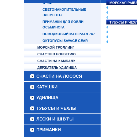
ОЧКИ
МОРСКАЯ РЫБ
СНАСТИ НА ЛО
СВЕТОНАКОПИТЕЛЬНЫЕ
КАТУШКИ
ЭЛЕМЕНТЫ
УДИЛИЩА
ПРИМАНКИ ДЛЯ ЛОВЛИ
ТУБУСЫ И ЧЕХ
ОСЬМИНОГА
ЛЕСКИ И ШНУР
ПРИМАНКИ
ПОВОДКОВЫЙ МАТЕРИАЛ 7Х7
ГРУЗА/ДЖИГ-Г
ОКТОПУСЫ SAVAGE GEAR
ФУРНИТУРА
МОРСКОЙ ТРОЛЛИНГ
СНАСТИ В НОРВЕГИЮ
СНАСТИ НА КАМБАЛУ
ДЕРЖАТЕЛЬ УДИЛИЩА
СНАСТИ НА ЛОСОСЯ
КАТУШКИ
УДИЛИЩА
ТУБУСЫ И ЧЕХЛЫ
ЛЕСКИ И ШНУРЫ
ПРИМАНКИ