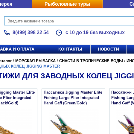
лерея
Рыболовные туры
С
8(499) 398 22 54
с 10 до 19 без выходных
АВКА И ОПЛАТА
КОНТАКТЫ
НОВОСТИ
аталог
/
МОРСКАЯ РЫБАЛКА
/
СНАСТИ В ТРОПИЧЕСКИЕ ВОДЫ
/
ИН
ДНЫХ КОЛЕЦ JIGGING MASTER
ТИЖИ ДЛЯ ЗАВОДНЫХ КОЛЕЦ JIGG
gging Master Elite
Пассатижи Jigging Master Elite
Пассатижи J
e Plier Integrated
Fishing Large Plier Integrated
Fishing Larg
lack/Gold)
Hand Gaff (Green/Gold)
Hand Gaff (V