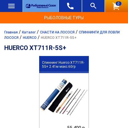
0
РЫБОЛОВНЫЕ ТУРЫ
/
/
/
Главная
Каталог
СНАСТИ НА ЛОСОСЯ
СПИННИНГИ ДЛЯ ЛОВЛИ
/
/
ЛОСОСЯ
HUERCO
HUERCO XT711R-5S+
HUERCO XT711R-5S+
Спиннинг Huerco XT711R-
5S+ 2.41м макс.60гр
55 400 р.