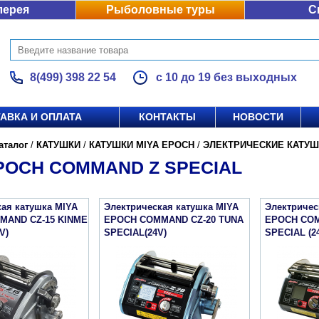
лерея
Рыболовные туры
С
8(499) 398 22 54
с 10 до 19 без выходных
АВКА И ОПЛАТА
КОНТАКТЫ
НОВОСТИ
аталог
/
КАТУШКИ
/
КАТУШКИ MIYA EPOCH
/
ЭЛЕКТРИЧЕСКИЕ КАТУШ
POCH COMMAND Z SPECIAL
ая катушка MIYA
Электрическая катушка MIYA
Электричес
MAND CZ-15 KINME
EPOCH COMMAND CZ-20 TUNA
EPOCH COM
V)
SPECIAL(24V)
SPECIAL (2