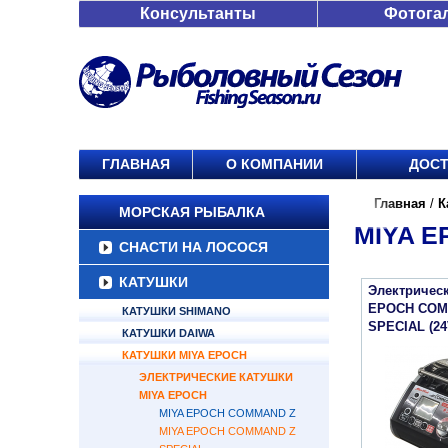
Консультанты
Фотога
ГЛАВНАЯ
О КОМПАНИИ
ДОСТ
Главная
/
К
МОРСКАЯ РЫБАЛКА
MIYA E
СНАСТИ НА ЛОСОСЯ
КАТУШКИ
Электрическ
EPOCH COM
КАТУШКИ SHIMANO
SPECIAL (24
КАТУШКИ DAIWA
КАТУШКИ MIYA EPOCH
ЭЛЕКТРИЧЕСКИЕ КАТУШКИ
MIYA EPOCH
MIYA EPOCH COMMAND Z
MIYA EPOCH COMMAND Z