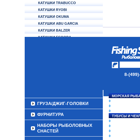
КАТУШКИ TRABUCCO
КАТУШКИ RYOBI
КАТУШКИ OKUMA
КАТУШКИ ABU GARCIA
КАТУШКИ BALZER
КАТУШКИ ECOODA
КАТУШКИ ALCEDO
АККУМУЛЯТОРЫ
УДИЛИЩА
ТУБУСЫ И ЧЕХЛЫ
8-(499)
ЛЕСКИ И ШНУРЫ
ПРИМАНКИ
МОРСКАЯ РЫБ
СНАСТИ НА ЛО
ГРУЗА/ДЖИГ-ГОЛОВКИ
КАТУШКИ
УДИЛИЩА
ФУРНИТУРА
ТУБУСЫ И ЧЕХ
ЛЕСКИ И ШНУР
НАБОРЫ РЫБОЛОВНЫХ
ПРИМАНКИ
СНАСТЕЙ
ГРУЗА/ДЖИГ-Г
ФУРНИТУРА