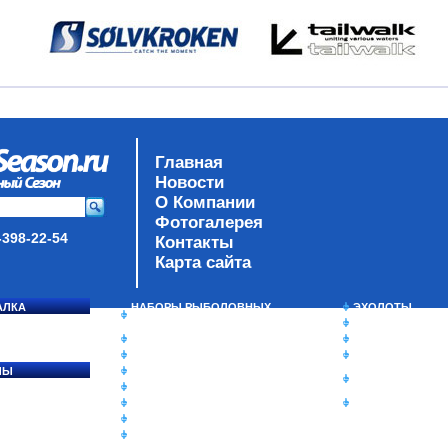
Главная
Новости
О Компании
Фотогалерея
-398-22-54
Контакты
Карта сайта
АЛКА
НАБОРЫ РЫБОЛОВНЫХ
ЭХОЛОТЫ
СОСЯ
СНАСТЕЙ
ЗИМНЯЯ РЫБАЛ
ДАУНРИГГЕРЫ SCOTTY
СУМКИ/РЮКЗАК
МИНИПЛАНЕРЫ
ЯЩИКИ/КОРОБК
ЛЫ
ОДЕЖДА
ИЗОТЕРМИЧЕСК
Ы
ОБУВЬ
КОНТЕЙНЕРЫ
АКСЕССУАРЫ
ОЧКИ
ОЛОВКИ
ЛАКИ ДЛЯ ПРИМАНОК
ПОДВОДНЫЕ КАМЕРЫ