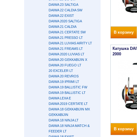
DAIWA 23 SALTIGA
DAIWA 22 CALDIA SW
DAIWA 22 EXIST
DAIWA 2020 SALTIGA
DAIWA 21 CALDIA
В корзину
DAIWA 21 CERTATE SW
DAIWA 21 PRESSO LT
DAIWA 21 LUVIAS AIRITY LT
Катушка DA
DAIWA 21 FREAMS LT
2000
DAIWA 2020 LUVIAS LT
DAIWA 20 GEKKABIJIN X
DAIWA 20 FUEGO LT
20 EXCELER LT
DAIWA 20 REVROS
DAIWA 19 IPRIMI LT
DAIWA 19 BALLISTIC FW
DAIWA 19 BALLISTIC LT
DAIWA LEXA E
DAIWA 2019 CERTATE LT
DAIWA 18 GEKKABIJIN MX
GEKKABIJIN
DAIWA 18 NINJA LT
DAIWA 18 NINJA MATCH &
В корзину
FEEDER LT
DAIWA 18 EXIST