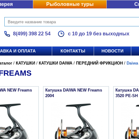
лерея
Рыболовные туры
С
8(499) 398 22 54
с 10 до 19 без выходных
АВКА И ОПЛАТА
КОНТАКТЫ
НОВОСТИ
аталог
/
КАТУШКИ
/
КАТУШКИ DAIWA
/
ПЕРЕДНИЙ ФРИКЦИОН
/
Daiwa
 FREAMS
IWA NEW Freams
Катушка DAIWA NEW Freams
Катушка D
2004
3520 PE-SH