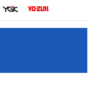
КА
И
И
ИЕ