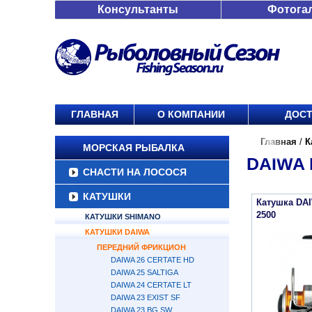
Консультанты
Фотога
ГЛАВНАЯ
О КОМПАНИИ
ДОСТ
Главная
/
К
МОРСКАЯ РЫБАЛКА
DAIWA
СНАСТИ НА ЛОСОСЯ
КАТУШКИ
Катушка DA
2500
КАТУШКИ SHIMANO
КАТУШКИ DAIWA
ПЕРЕДНИЙ ФРИКЦИОН
DAIWA 26 CERTATE HD
DAIWA 25 SALTIGA
DAIWA 24 CERTATE LT
DAIWA 23 EXIST SF
DAIWA 23 BG SW