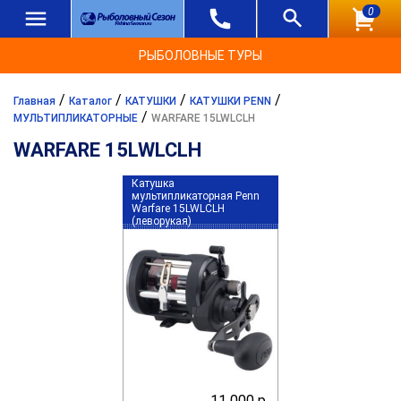
0
РЫБОЛОВНЫЕ ТУРЫ
/
/
/
/
Главная
Каталог
КАТУШКИ
КАТУШКИ PENN
/
МУЛЬТИПЛИКАТОРНЫЕ
WARFARE 15LWLCLH
WARFARE 15LWLCLH
Катушка
мультипликаторная Penn
Warfare 15LWLCLH
(леворукая)
11 000 р.