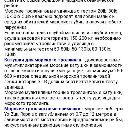
схватки с самой большой и мощной океанической
рыбой.
Морские троллинговые удилища с тестом 20lb, 30lb.
30-50lb. 50lb идеально подходят для ловли малых и
средних обитателей морских глубин, включая любого
парусника.
Если же ваша цель голубой марлин или голубой тунец,
акула в весовой категории за 150-200 кг. необходимо
рассматривать троллинговые удилища с
минимальным тестом 50-80lb, 50-130lb, 80-130lb,
130lb.
Катушки для морского троллинга
- двхскоростные
мультипликаторные морские катушки в зависимости
от лесоемкости шпули вмещающие как минимум 250-
600 метров специальной морской троллинговой
лески, которая в LB должна соответствовать тесту
удилища.
Морские мультипликаторные троллинговые катушки,
так же должны соответствовать тесту удилища для
морского троллинга.
Морские троллинговые приманки
- морские воблеры
Yo-Zuri, Rapala с заглублением от 0.7 до 12 метров в
зависимости от места ловли и предполагаемой рыбы,
искусственные разноцветные силиконовые