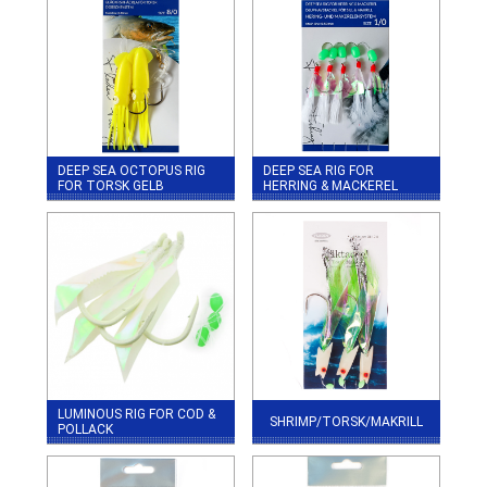
DEEP SEA OCTOPUS RIG
DEEP SEA RIG FOR
FOR TORSK GELB
HERRING & MACKEREL
LUMINOUS RIG FOR COD &
SHRIMP/TORSK/MAKRILL
POLLACK