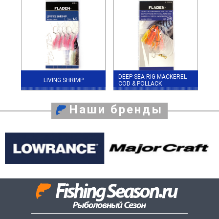
DEEP SEA RIG MACKEREL
LIVING SHRIMP
COD & POLLACK
Наши бренды