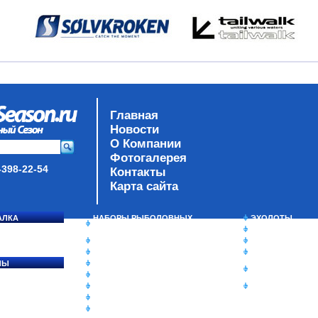
Главная
Новости
О Компании
Фотогалерея
-398-22-54
Контакты
Карта сайта
АЛКА
НАБОРЫ РЫБОЛОВНЫХ
ЭХОЛОТЫ
СОСЯ
СНАСТЕЙ
ЗИМНЯЯ РЫБАЛ
ДАУНРИГГЕРЫ SCOTTY
СУМКИ/РЮКЗАК
МИНИПЛАНЕРЫ
ЯЩИКИ/КОРОБК
ЛЫ
ОДЕЖДА
ИЗОТЕРМИЧЕСК
Ы
ОБУВЬ
КОНТЕЙНЕРЫ
АКСЕССУАРЫ
ОЧКИ
ОЛОВКИ
ЛАКИ ДЛЯ ПРИМАНОК
ПОДВОДНЫЕ КАМЕРЫ