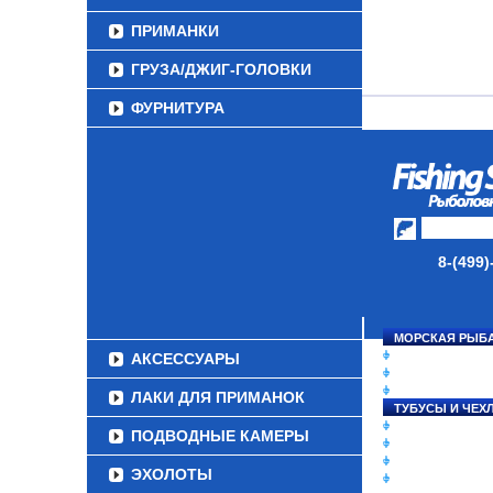
ПРИМАНКИ
ГРУЗА/ДЖИГ-ГОЛОВКИ
ФУРНИТУРА
НАБОРЫ РЫБОЛОВНЫХ
СНАСТЕЙ
ДАУНРИГГЕРЫ SCOTTY
МИНИПЛАНЕРЫ
8-(499)
ОДЕЖДА
ОБУВЬ
МОРСКАЯ РЫБ
СНАСТИ НА ЛО
АКСЕССУАРЫ
КАТУШКИ
УДИЛИЩА
ЛАКИ ДЛЯ ПРИМАНОК
ТУБУСЫ И ЧЕХ
ЛЕСКИ И ШНУР
ПОДВОДНЫЕ КАМЕРЫ
ПРИМАНКИ
ГРУЗА/ДЖИГ-Г
ЭХОЛОТЫ
ФУРНИТУРА