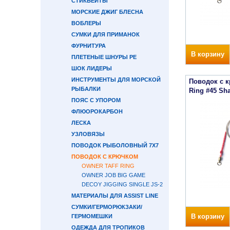
СТИКБЕЙТЫ
МОРСКИЕ ДЖИГ БЛЕСНА
ВОБЛЕРЫ
СУМКИ ДЛЯ ПРИМАНОК
ФУРНИТУРА
В корзину
ПЛЕТЕНЫЕ ШНУРЫ PE
ШОК ЛИДЕРЫ
ИНСТРУМЕНТЫ ДЛЯ МОРСКОЙ
Поводок с к
РЫБАЛКИ
Ring #45 Sh
ПОЯС С УПОРОМ
ФЛЮОРОКАРБОН
ЛЕСКА
УЗЛОВЯЗЫ
ПОВОДОК РЫБОЛОВНЫЙ 7Х7
ПОВОДОК С КРЮЧКОМ
OWNER TAFF RING
OWNER JOB BIG GAME
DECOY JIGGING SINGLE JS-2
МАТЕРИАЛЫ ДЛЯ ASSIST LINE
СУМКИ/ГЕРМОРЮКЗАКИ/
В корзину
ГЕРМОМЕШКИ
ОДЕЖДА ДЛЯ ТРОПИКОВ