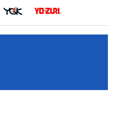
КА
И
И
ИЕ