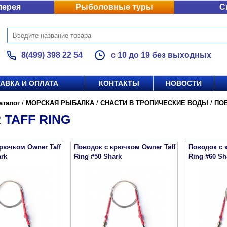
лерея
Рыболовные туры
С
8(499) 398 22 54
с 10 до 19 без выходных
АВКА И ОПЛАТА
КОНТАКТЫ
НОВОСТИ
аталог
/
МОРСКАЯ РЫБАЛКА
/
СНАСТИ В ТРОПИЧЕСКИЕ ВОДЫ
/
ПО
TAFF RING
рючком Owner Taff
Поводок с крючком Owner Taff
Поводок с 
ark
Ring #50 Shark
Ring #60 Sh