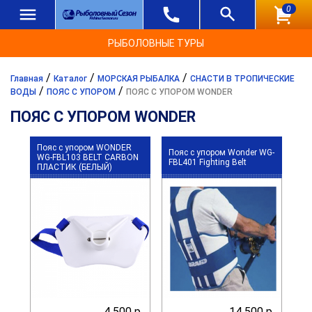
0
РЫБОЛОВНЫЕ ТУРЫ
/
/
/
Главная
Каталог
МОРСКАЯ РЫБАЛКА
СНАСТИ В ТРОПИЧЕСКИЕ
/
/
ВОДЫ
ПОЯС С УПОРОМ
ПОЯС С УПОРОМ WONDER
ПОЯС С УПОРОМ WONDER
Пояс с упором WONDER
Пояс с упором Wonder WG-
WG-FBL103 BELT CARBON
FBL401 Fighting Belt
ПЛАСТИК (БЕЛЫЙ)
4 500 р.
14 500 р.