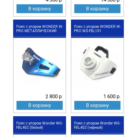
В корзину
В корзину
Пояс с упором WONDER W-
Пояс с упором WONDER W-
PRO МЕТАЛЛИЧЕСКИЙ
PRO WG-FBL101
2 800 р.
1 600 р.
В корзину
В корзину
Пояс с упором Wonder WG-
Пояс с упором Wonder WG-
FBL402 (белый)
FBL402 (черный)