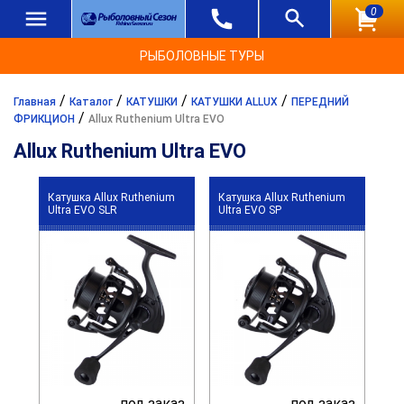
0
РЫБОЛОВНЫЕ ТУРЫ
/
/
/
/
Главная
Каталог
КАТУШКИ
КАТУШКИ ALLUX
ПЕРЕДНИЙ
/
ФРИКЦИОН
Allux Ruthenium Ultra EVO
Allux Ruthenium Ultra EVO
Катушка Allux Ruthenium
Катушка Allux Ruthenium
Ultra EVO SLR
Ultra EVO SP
под заказ
под заказ