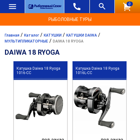
0
РЫБОЛОВНЫЕ ТУРЫ
/
/
/
/
Главная
Каталог
КАТУШКИ
КАТУШКИ DAIWA
/
МУЛЬТИПЛИКАТОРНЫЕ
DAIWA 18 RYOGA
DAIWA 18 RYOGA
Катушка Daiwa 18 Ryoga
Катушка Daiwa 18 Ryoga
1016-CC
1016L-CC
под заказ
под заказ