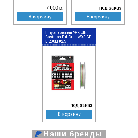
7 000 р.
под заказ
В корзину
В корзину
Шнур плетеный YGK Ultra
Castman Full Drag WX8 GP-
D 200м #2.5
под заказ
В корзину
Наши бренды