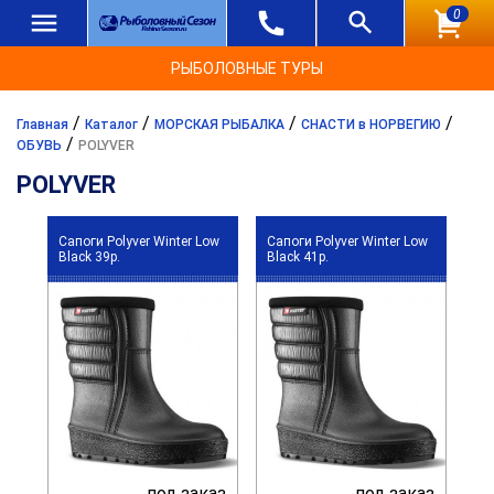
0
РЫБОЛОВНЫЕ ТУРЫ
/
/
/
/
Главная
Каталог
МОРСКАЯ РЫБАЛКА
СНАСТИ в НОРВЕГИЮ
/
ОБУВЬ
POLYVER
POLYVER
Сапоги Polyver Winter Low
Сапоги Polyver Winter Low
Black 39р.
Black 41р.
под заказ
под заказ