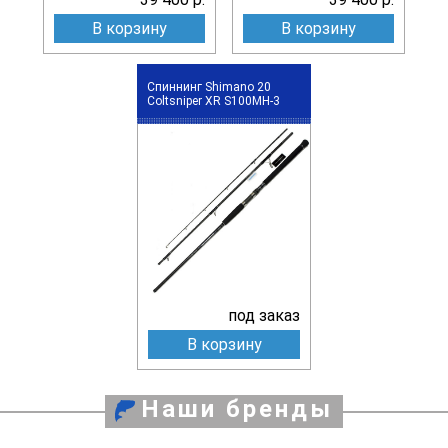
В корзину
В корзину
Спиннинг Shimano 20
Coltsniper XR S100MH-3
под заказ
В корзину
Наши бренды