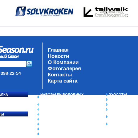
Главная
Новости
О Компании
Фотогалерея
-398-22-54
Контакты
Карта сайта
АЛКА
НАБОРЫ РЫБОЛОВНЫХ
ЭХОЛОТЫ
СОСЯ
СНАСТЕЙ
ЗИМНЯЯ РЫБАЛ
ДАУНРИГГЕРЫ SCOTTY
СУМКИ/РЮКЗАК
МИНИПЛАНЕРЫ
ЯЩИКИ/КОРОБК
ЛЫ
ОДЕЖДА
ИЗОТЕРМИЧЕСК
Ы
ОБУВЬ
КОНТЕЙНЕРЫ
АКСЕССУАРЫ
ОЧКИ
ОЛОВКИ
ЛАКИ ДЛЯ ПРИМАНОК
ПОДВОДНЫЕ КАМЕРЫ