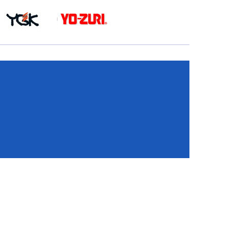
КА
И
И
ИЕ