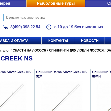
лерея
Рыболовные туры
С
8(499) 398 22 54
с 10 до 19 без выходных
АВКА И ОПЛАТА
КОНТАКТЫ
НОВОСТИ
аталог
/
СНАСТИ НА ЛОСОСЯ
/
СПИННИНГИ ДЛЯ ЛОВЛИ ЛОСОСЯ
/
DA
 CREEK NS
iwa Silver Creek NS
Спиннинг Daiwa Silver Creek NS
Спиннинг Da
92M
86MH