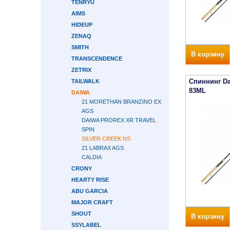
TENRYU
AIMS
HIDEUP
ZENAQ
SMITH
В корзину
TRANSCENDENCE
ZETRIX
Спиннинг Da
TAILWALK
83ML
DAIWA
21 MORETHAN BRANZINO EX
AGS
DAIWA PROREX XR TRAVEL
SPIN
SILVER CREEK NS
21 LABRAX AGS
CALDIA
CRONY
HEARTY RISE
ABU GARCIA
MAJOR CRAFT
SHOUT
В корзину
SSYLABEL