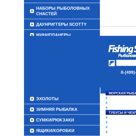
НАБОРЫ РЫБОЛОВНЫХ
СНАСТЕЙ
ДАУНРИГГЕРЫ SCOTTY
МИНИПЛАНЕРЫ
ОДЕЖДА
ОБУВЬ
АКСЕССУАРЫ
8-(499)
ЛАКИ ДЛЯ ПРИМАНОК
ПОДВОДНЫЕ КАМЕРЫ
МОРСКАЯ РЫБ
ЭХОЛОТЫ
СНАСТИ НА ЛО
КАТУШКИ
УДИЛИЩА
ЗИМНЯЯ РЫБАЛКА
ТУБУСЫ И ЧЕХ
ЛЕСКИ И ШНУР
СУМКИ/РЮКЗАКИ
ПРИМАНКИ
ГРУЗА/ДЖИГ-Г
ЯЩИКИ/КОРОБКИ
ФУРНИТУРА