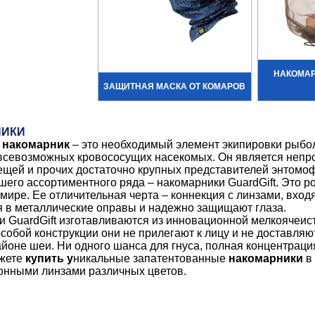
НАКОМАР
ЗАЩИТНАЯ МАСКА ОТ КОМАРОВ
НИКИ
й
накомарник
– это необходимый элемент экипировки рыбол
всевозможных кровососущих насекомых. Он является непр
ещей и прочих достаточно крупных представителей энтомо
шего ассортиментного ряда – накомарники GuardGift. Это ро
 мире. Ее отличительная черта – коннекция с линзами, вход
 в металлические оправы и надежно защищают глаза.
 GuardGift изготавливаются из инновационной мелкоячеист
собой конструкции они не прилегают к лицу и не доставл
айоне шеи. Ни одного шанса для гнуса, полная концентраци
ожете
купить у
никальные запатентованные
накомарники
в 
онными линзами различных цветов.