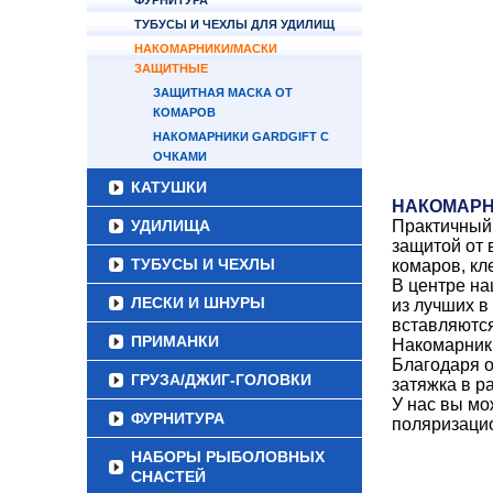
ФУРНИТУРА
ТУБУСЫ И ЧЕХЛЫ ДЛЯ УДИЛИЩ
НАКОМАРНИКИ/МАСКИ
ЗАЩИТНЫЕ
ЗАЩИТНАЯ МАСКА ОТ
КОМАРОВ
НАКОМАРНИКИ GARDGIFT С
ОЧКАМИ
КАТУШКИ
НАКОМАР
УДИЛИЩА
Практичны
защитой от 
ТУБУСЫ И ЧЕХЛЫ
комаров, кл
В центре на
ЛЕСКИ И ШНУРЫ
из лучших в
вставляются
ПРИМАНКИ
Накомарники
Благодаря о
ГРУЗА/ДЖИГ-ГОЛОВКИ
затяжка в р
У нас вы м
ФУРНИТУРА
поляризаци
НАБОРЫ РЫБОЛОВНЫХ
СНАСТЕЙ