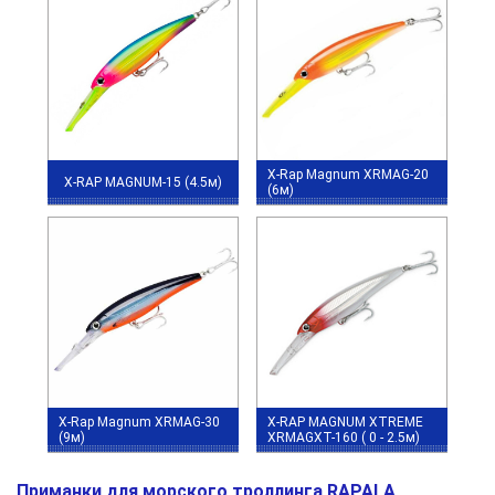
X-Rap Magnum XRMAG-20
X-RAP MAGNUM-15 (4.5м)
(6м)
X-Rap Magnum XRMAG-30
X-RAP MAGNUM XTREME
(9м)
XRMAGXT-160 ( 0 - 2.5м)
Приманки для морского троллинга RAPALA