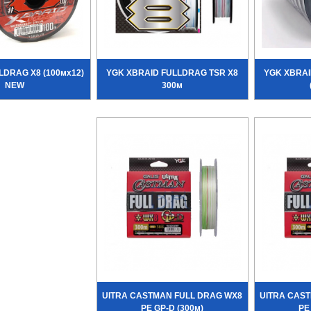
LDRAG X8 (100мx12)
YGK XBRAID FULLDRAG TSR X8
YGK XBRAI
NEW
300м
UITRA CASTMAN FULL DRAG WX8
UITRA CAS
PE GP-D (300м)
PE