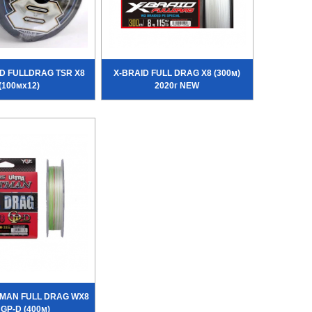
D FULLDRAG TSR X8
X-BRAID FULL DRAG X8 (300м)
(100мх12)
2020г NEW
TMAN FULL DRAG WX8
 GP-D (400м)