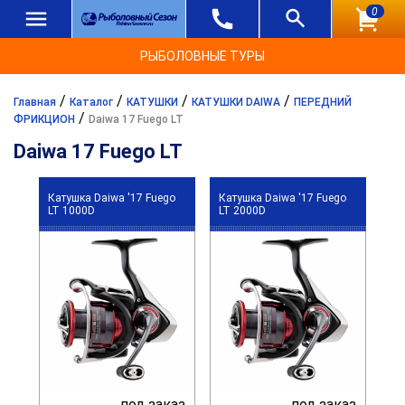
0
РЫБОЛОВНЫЕ ТУРЫ
/
/
/
/
Главная
Каталог
КАТУШКИ
КАТУШКИ DAIWA
ПЕРЕДНИЙ
/
ФРИКЦИОН
Daiwa 17 Fuego LT
Daiwa 17 Fuego LT
Катушка Daiwa '17 Fuego
Катушка Daiwa '17 Fuego
LT 1000D
LT 2000D
под заказ
под заказ