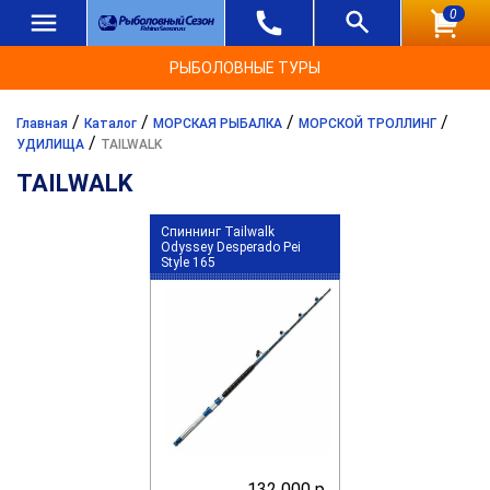
0
РЫБОЛОВНЫЕ ТУРЫ
/
/
/
/
Главная
Каталог
МОРСКАЯ РЫБАЛКА
МОРСКОЙ ТРОЛЛИНГ
/
УДИЛИЩА
TAILWALK
TAILWALK
Спиннинг Tailwalk
Odyssey Desperado Pei
Style 165
132 000 р.