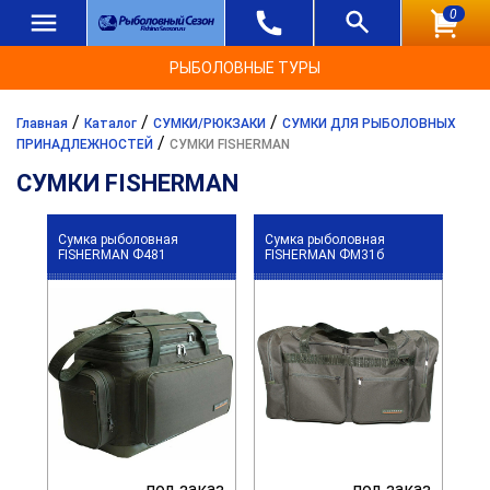
0
РЫБОЛОВНЫЕ ТУРЫ
/
/
/
Главная
Каталог
СУМКИ/РЮКЗАКИ
СУМКИ ДЛЯ РЫБОЛОВНЫХ
/
ПРИНАДЛЕЖНОСТЕЙ
СУМКИ FISHERMAN
СУМКИ FISHERMAN
Сумка рыболовная
Сумка рыболовная
FISHERMAN Ф481
FISHERMAN ФМ31б
под заказ
под заказ