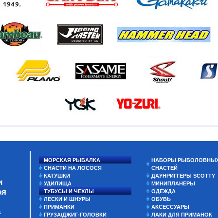
МОРСКАЯ РЫБАЛКА
НАБОРЫ РЫБОЛОВНЫ
СНАСТИ НА ЛОСОСЯ
СНАСТЕЙ
КАТУШКИ
ДАУНРИГГЕРЫ SCOTTY
и
УДИЛИЩА
МИНИПЛАНЕРЫ
ея
ТУБУСЫ И ЧЕХЛЫ
ОДЕЖДА
ЛЕСКИ И ШНУРЫ
ОБУВЬ
ПРИМАНКИ
АКСЕССУАРЫ
а
ГРУЗА/ДЖИГ-ГОЛОВКИ
ЛАКИ ДЛЯ ПРИМАНОК