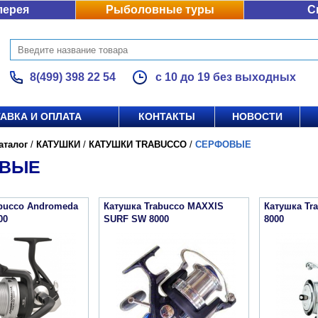
лерея
Рыболовные туры
С
8(499) 398 22 54
с 10 до 19 без выходных
АВКА И ОПЛАТА
КОНТАКТЫ
НОВОСТИ
аталог
/
КАТУШКИ
/
КАТУШКИ TRABUCCO
/
СЕРФОВЫЕ
ОВЫЕ
abucco Andromeda
Катушка Trabucco MAXXIS
Катушка Tra
00
SURF SW 8000
8000