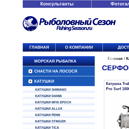
Консультанты
Фотога
ГЛАВНАЯ
О КОМПАНИИ
ДОСТ
Главная
/
К
МОРСКАЯ РЫБАЛКА
СЕРФ
СНАСТИ НА ЛОСОСЯ
КАТУШКИ
Катушка Tr
Pro Surf 100
КАТУШКИ SHIMANO
КАТУШКИ DAIWA
КАТУШКИ MIYA EPOCH
КАТУШКИ ALLUX
КАТУШКИ PENN
КАТУШКИ STINGER
КАТУШКИ TICA