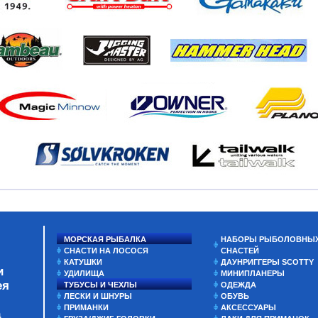
МОРСКАЯ РЫБАЛКА
НАБОРЫ РЫБОЛОВНЫ
СНАСТИ НА ЛОСОСЯ
СНАСТЕЙ
КАТУШКИ
ДАУНРИГГЕРЫ SCOTTY
и
УДИЛИЩА
МИНИПЛАНЕРЫ
ея
ТУБУСЫ И ЧЕХЛЫ
ОДЕЖДА
ЛЕСКИ И ШНУРЫ
ОБУВЬ
ПРИМАНКИ
АКСЕССУАРЫ
а