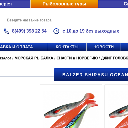
лерея
Рыболовные туры
С
8(499) 398 22 54
с 10 до 19 без выходных
АВКА И ОПЛАТА
КОНТАКТЫ
НОВОСТИ
аталог
/
МОРСКАЯ РЫБАЛКА
/
СНАСТИ в НОРВЕГИЮ
/
ДЖИГ ГОЛОВ
BALZER SHIRASU OCEA