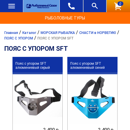
0
РЫБОЛОВНЫЕ ТУРЫ
/
/
/
/
Главная
Каталог
МОРСКАЯ РЫБАЛКА
СНАСТИ в НОРВЕГИЮ
/
ПОЯС С УПОРОМ
ПОЯС С УПОРОМ SFT
ПОЯС С УПОРОМ SFT
Пояс с упором SFT
Пояс с упором SFT
алюминиевый серый
алюминиевый синий
2 400 р.
2 400 р.