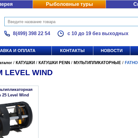
лерея
Рыболовные туры
С
8(499) 398 22 54
с 10 до 19 без выходных
АВКА И ОПЛАТА
КОНТАКТЫ
НОВОСТИ
аталог
/
КАТУШКИ
/
КАТУШКИ PENN
/
МУЛЬТИПЛИКАТОРНЫЕ
/
FATHO
 LEVEL WIND
льтипликаторная
 25 Level Wind