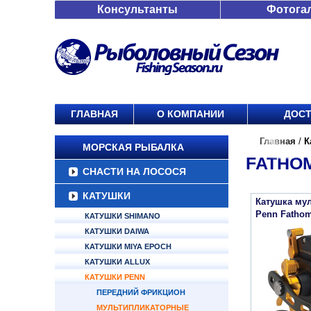
Консультанты
Фотога
ГЛАВНАЯ
О КОМПАНИИ
ДОСТ
Главная
/
К
МОРСКАЯ РЫБАЛКА
FATHOM
СНАСТИ НА ЛОСОСЯ
КАТУШКИ
Катушка му
Penn Fathom
КАТУШКИ SHIMANO
КАТУШКИ DAIWA
КАТУШКИ MIYA EPOCH
КАТУШКИ ALLUX
КАТУШКИ PENN
ПЕРЕДНИЙ ФРИКЦИОН
МУЛЬТИПЛИКАТОРНЫЕ