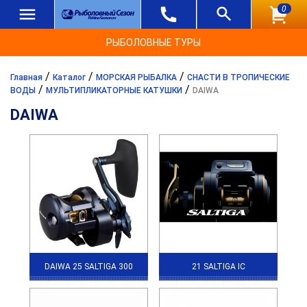
0
РЫБОЛОВНЫЕ ТУРЫ
/
/
/
Главная
Каталог
МОРСКАЯ РЫБАЛКА
СНАСТИ В ТРОПИЧЕСКИЕ
/
/
ВОДЫ
МУЛЬТИПЛИКАТОРНЫЕ КАТУШКИ
DAIWA
DAIWA
DAIWA 25 SALTIGA 300
21 SALTIGA IC