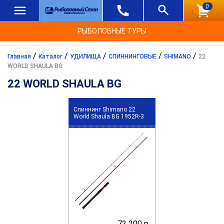
0
РЫБОЛОВНЫЕ ТУРЫ
/
/
/
/
/
Главная
Каталог
УДИЛИЩА
СПИННИНГОВЫЕ
SHIMANO
22
WORLD SHAULA BG
22 WORLD SHAULA BG
Спиннинг Shimano 22
World Shaula BG 1952R-3
72 200 р.