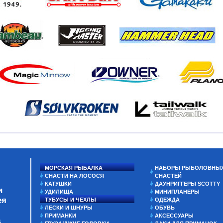
МОРСКАЯ РЫБАЛКА
НАБОРЫ РЫБОЛОВНЫ
СНАСТИ НА ЛОСОСЯ
СНАСТЕЙ
КАТУШКИ
ДАУНРИГГЕРЫ SCOTTY
и
УДИЛИЩА
МИНИПЛАНЕРЫ
ея
ТУБУСЫ И ЧЕХЛЫ
ОДЕЖДА
ЛЕСКИ И ШНУРЫ
ОБУВЬ
ПРИМАНКИ
АКСЕССУАРЫ
а