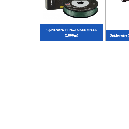
Spiderwire Dura-4 Moss Green
(1800m)
Spiderwire 