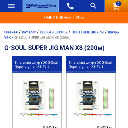
0
РЫБОЛОВНЫЕ ТУРЫ
/
/
/
/
Главная
Каталог
ЛЕСКИ и ШНУРЫ
ПЛЕТЕНЫЕ ШНУРЫ
Шнуры
/
YGK
G-SOUL SUPER JIG MAN X8 (200м)
G-SOUL SUPER JIG MAN X8 (200м)
Плетеный шнур YGK G-Soul
Плетеный шнур YGK G-Soul
Super Jigman X8 #0.6
Super Jigman X8 #0.8
3 600 р.
3 500 р.