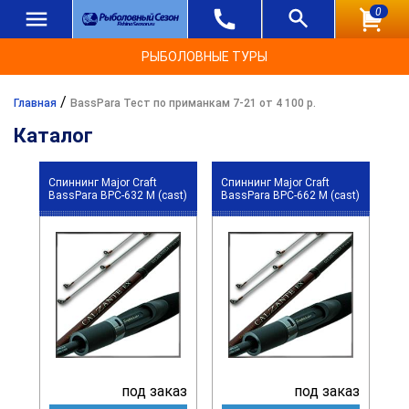
0
РЫБОЛОВНЫЕ ТУРЫ
/
Главная
BassPara Тест по приманкам 7-21 от 4 100 р.
Каталог
Спиннинг Major Craft
Спиннинг Major Craft
BassPara BPC-632 M (cast)
BassPara BPC-662 M (cast)
под заказ
под заказ