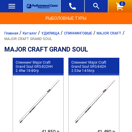
0
РЫБОЛОВНЫЕ ТУРЫ
/
/
/
/
/
Главная
Каталог
УДИЛИЩА
СПИННИНГОВЫЕ
MAJOR CRAFT
MAJOR CRAFT GRAND SOUL
MAJOR CRAFT GRAND SOUL
Спиннинг Major Craft
Спиннинг Major Craft
Grand Soul GRS-822HH
Grand Soul GRS-842H
2.49м 18-80гр
2.53м 14-56гр
41 850 р.
41 480 р.