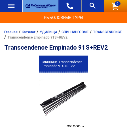
0
РЫБОЛОВНЫЕ ТУРЫ
/
/
/
/
Главная
Каталог
УДИЛИЩА
СПИННИНГОВЫЕ
TRANSCENDENCE
/
Transcendence Empinado 91S+REV2
Transcendence Empinado 91S+REV2
Спиннинг Transcendence
Empinado 91S+REV2
98 000 р.