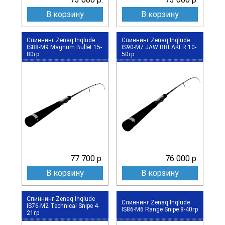
В корзину
В корзину
Спиннинг Zenaq Inqlude
Спиннинг Zenaq Inqlude
IS88-M9 Magnum Bullet 15-
IS90-M7 JAW BREAKER 10-
80гр
50гр
77 700 р.
76 000 р.
В корзину
В корзину
Спиннинг Zenaq Inqlude
Спиннинг Zenaq Inqlude
IS76-M2 Technical Snipe 4-
IS86-M6 Range Snipe 8-40гр
21гр