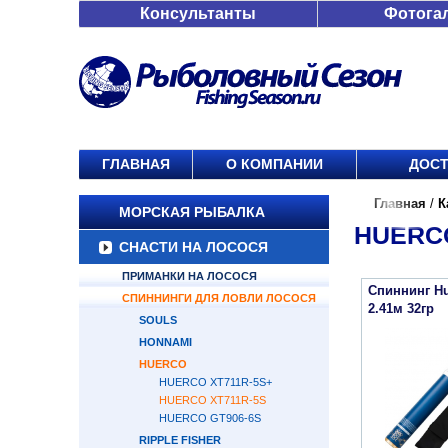
Консультанты
Фотога
ГЛАВНАЯ
О КОМПАНИИ
ДОСТ
Главная
/
К
МОРСКАЯ РЫБАЛКА
HUERCO
СНАСТИ НА ЛОСОСЯ
ПРИМАНКИ НА ЛОСОСЯ
Спиннинг Hu
СПИННИНГИ ДЛЯ ЛОВЛИ ЛОСОСЯ
2.41м 32гр
SOULS
HONNAMI
HUERCO
HUERCO XT711R-5S+
HUERCO XT711R-5S
HUERCO GT906-6S
RIPPLE FISHER