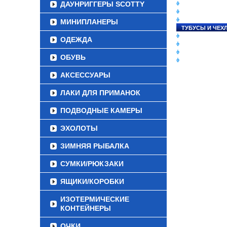
ДАУНРИГГЕРЫ SCOTTY
СНАСТИ НА ЛО
КАТУШКИ
УДИЛИЩА
МИНИПЛАНЕРЫ
ТУБУСЫ И ЧЕХ
ЛЕСКИ И ШНУР
ОДЕЖДА
ПРИМАНКИ
ГРУЗА/ДЖИГ-Г
ОБУВЬ
ФУРНИТУРА
АКСЕССУАРЫ
ЛАКИ ДЛЯ ПРИМАНОК
ПОДВОДНЫЕ КАМЕРЫ
ЭХОЛОТЫ
ЗИМНЯЯ РЫБАЛКА
СУМКИ/РЮКЗАКИ
ЯЩИКИ/КОРОБКИ
ИЗОТЕРМИЧЕСКИЕ
КОНТЕЙНЕРЫ
ОЧКИ