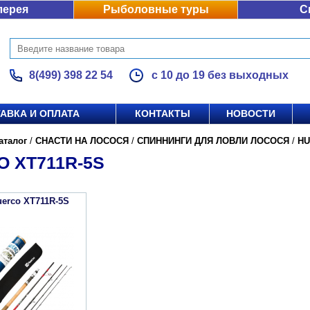
лерея
Рыболовные туры
С
8(499) 398 22 54
с 10 до 19 без выходных
АВКА И ОПЛАТА
КОНТАКТЫ
НОВОСТИ
аталог
/
СНАСТИ НА ЛОСОСЯ
/
СПИННИНГИ ДЛЯ ЛОВЛИ ЛОСОСЯ
/
H
 XT711R-5S
erco XT711R-5S