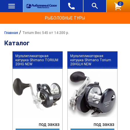
0
РЫБОЛОВНЫЕ ТУРЫ
/
Главная
Torium Вес 545 от 14 200 р.
Каталог
Мультипликаторная
Мультипликаторная
катушка Shimano TORIUM
катушка Shimano Torium
20HG NEW
20HGLH NEW
под заказ
под заказ